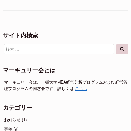
テ
ー
ゴ
キ
リ
ュ
ー
リ
ー
会
サイト内検索
講
演
検
検
会
索
索
お
対
よ
象:
マーキュリー会とは
び
パ
ー
マーキュリー会は、一橋大学MBA経営分析プログラムおよび経営管
テ
理プログラムの同窓会です。詳しくは
こちら
ィ
ー”の
カテゴリー
お知らせ
(1)
寄稿
(9)