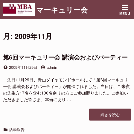
コ
マーキュリー会
ン
MENU
テ
ン
ツ
月:
2009年11月
へ
ス
キ
ッ
第6回マーキュリー会 講演会およびパーティー
プ
投
投
2009年11月29日
admin
稿
稿
日
者
先日11月29日、青山ダイヤモンドホールにて「第6回マーキュリ
ー会 講演会およびパーティー」が開催されました。当日は、ご来賓
の先生方17名を含む190名余りの方にご参加賜りました。ご参加い
ただきました皆さま、本当にあり …
“第
続きを読む
6
回
カ
活動報告
マ