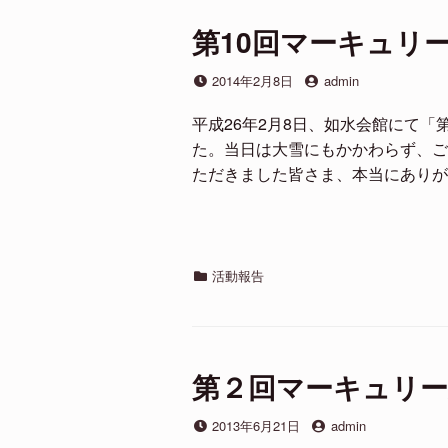
ー
第10回マーキュリ
投
投
2014年2月8日
admin
稿
稿
日
者
平成26年2月8日、如水会館にて「
た。当日は大雪にもかかわらず、ご
ただきました皆さま、本当にありが
カ
活動報告
テ
ゴ
リ
ー
第２回マーキュリー
投
投
2013年6月21日
admin
稿
稿