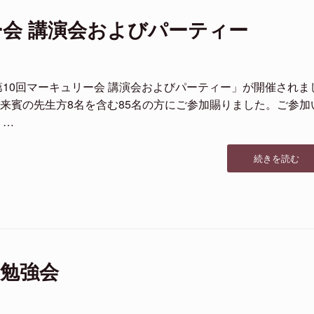
リ
ー会 講演会およびパーティー
ー
会
講
演
会
第10回マーキュリー会 講演会およびパーティー」が開催されま
お
来賓の先生方8名を含む85名の方にご参加賜りました。ご参加
よ
 …
び
懇
親
“第
続きを読む
パ
10
ー
回
テ
マ
ィ
ー
ー”の
キ
ュ
リ
勉強会
ー
会
講
演