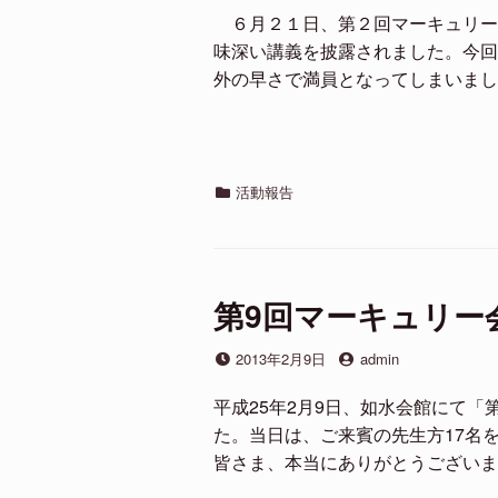
日
者
６月２１日、第２回マーキュリー
味深い講義を披露されました。今回
外の早さで満員となってしまいまし
カ
活動報告
テ
ゴ
リ
ー
第9回マーキュリー
投
投
2013年2月9日
admin
稿
稿
日
者
平成25年2月9日、如水会館にて「
た。当日は、ご来賓の先生方17名
皆さま、本当にありがとうございま