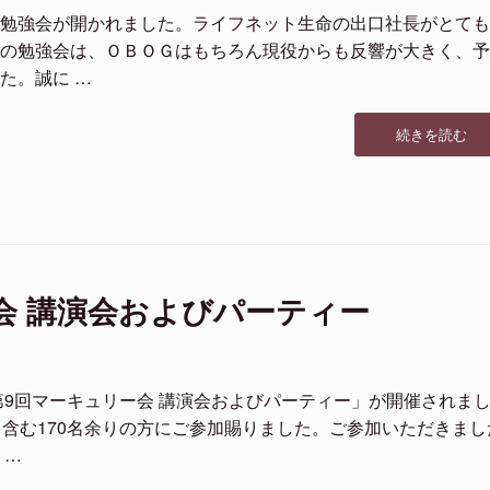
会
勉強会が開かれました。ライフネット生命の出口社長がとても
お
の勉強会は、ＯＢＯＧはもちろん現役からも反響が大きく、予
よ
た。誠に …
び
パ
ー
“第
続きを読む
テ
２
ィ
回
ー”の
マ
ー
キ
ュ
リ
会 講演会およびパーティー
ー
勉
強
会”の
第9回マーキュリー会 講演会およびパーティー」が開催されま
を含む170名余りの方にご参加賜りました。ご参加いただきまし
 …