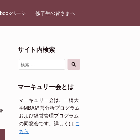
ebookページ
修了生の皆さまへ
サイト内検索
検
検
索
索
対
象:
マーキュリー会とは
マーキュリー会は、一橋大
ま
学MBA経営分析プログラム
皆
および経営管理プログラム
の同窓会です。詳しくは
こ
ちら