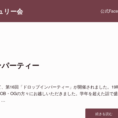
ュリー会
公式Fac
ンパーティー
て、第16回「ドロップインパーティー」が開催されました。19
OB・OGの方々にお越しいただきました。学年を超えた話で盛
 …
“第
続きを読む