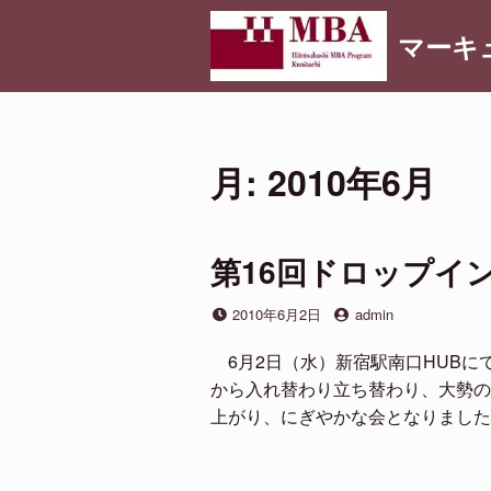
コ
マーキ
ン
テ
ン
ツ
へ
月:
2010年6月
ス
キ
ッ
プ
第16回ドロップイ
投
投
2010年6月2日
admin
稿
稿
日
者
6月2日（水）新宿駅南口HUBに
から入れ替わり立ち替わり、大勢の
上がり、にぎやかな会となりました