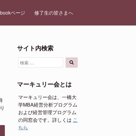
ebookページ
修了生の皆さまへ
サイト内検索
検
検
索
索
対
象:
マーキュリー会とは
マーキュリー会は、一橋大
時
学MBA経営分析プログラム
り
および経営管理プログラム
の同窓会です。詳しくは
こ
ちら