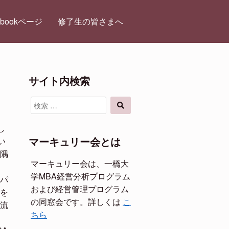
ebookページ
修了生の皆さまへ
サイト内検索
検
検
索
索
対
し
象:
マーキュリー会とは
い
隅
マーキュリー会は、一橋大
学MBA経営分析プログラム
パ
および経営管理プログラム
を
の同窓会です。詳しくは
こ
流
ちら