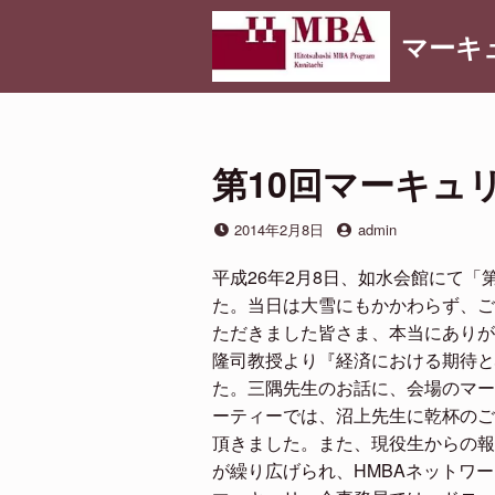
コ
マーキ
ン
テ
ン
ツ
へ
第10回マーキュ
ス
キ
投
投
2014年2月8日
admin
ッ
稿
稿
プ
日
者
平成26年2月8日、如水会館にて「
た。当日は大雪にもかかわらず、ご
ただきました皆さま、本当にありが
隆司教授より『経済における期待と
た。三隅先生のお話に、会場のマー
ーティーでは、沼上先生に乾杯のご
頂きました。また、現役生からの報
が繰り広げられ、HMBAネットワ