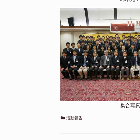
集合写
カ
活動報告
テ
ゴ
リ