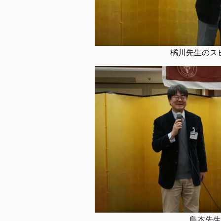
橘川先生のス
島本先生