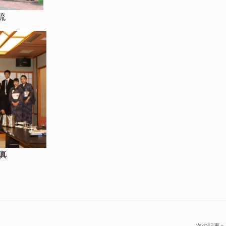
流
真
次の記事へ