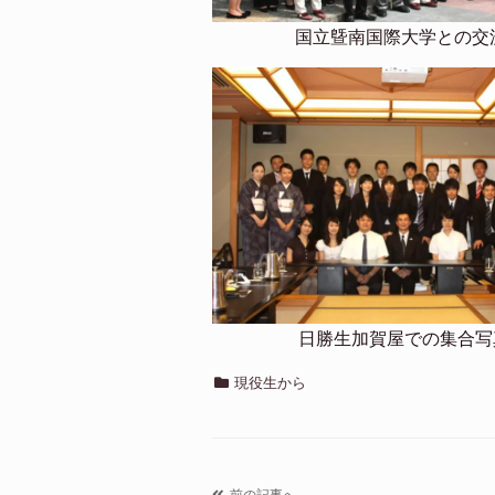
国立曁南国際大学との交
日勝生加賀屋での集合写
カ
現役生から
テ
ゴ
リ
ー
前の記事へ