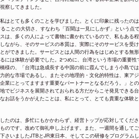
視察してきました。
私はとても多くのことを学びました。とくに印象に残ったのは
することの大切さ、すなわち「百聞は一見にしかず」という点
スは、多くの人によって書物に書かれているので、私もある程
しながら、そのサービスの本質は、実際にそのサービスを受け
とができました。サービスとは人間の行為をはじめとする無形
るには体験が必要でした。2つめに、台湾という市場の重要性
橋様の、「台湾は急成長する中国の前に霞んでしまう小島では
力的な市場であるし、またその地理的・文化的特性は、東アジ
企業にとってますます重要なパートナーとなるだろう。」との
地でビジネスを展開されておられる方だからこそ発見できる台
なお話をうかがえたことは、私にとって、とても貴重な体験と
したのは、多忙にもかかわらず、経営トップが応対してくださ
ものです。改めて御礼申し上げます。また、一週間を通してご
下さいましたJTBとJR東日本、そしてこの研修をプログラム