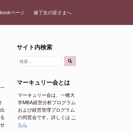
ebookページ
修了生の皆さまへ
サイト内検索
検
検
索
索
対
象:
マーキュリー会とは
一
程
マーキュリー会は、一橋大
2
学MBA経営分析プログラム
出
および経営管理プログラム
る
の同窓会です。詳しくは
こ
せ
ちら
、