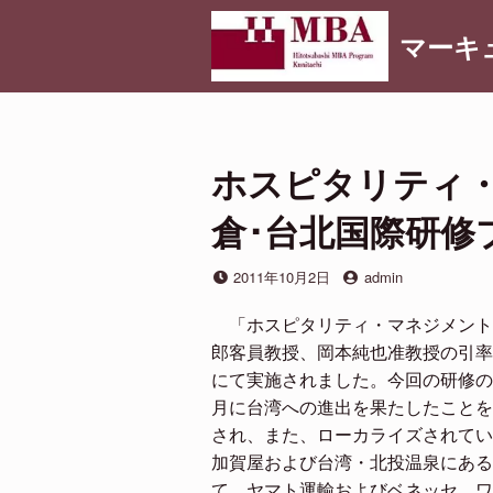
コ
マーキ
ン
テ
ン
ツ
へ
ホスピタリティ
ス
キ
倉･台北国際研修
ッ
プ
投
投
2011年10月2日
admin
稿
稿
日
者
「ホスピタリティ・マネジメント
郎客員教授、岡本純也准教授の引率の
にて実施されました。今回の研修の主
月に台湾への進出を果たしたことを
され、また、ローカライズされてい
加賀屋および台湾・北投温泉にある
て、ヤマト運輸およびベネッセ、ワ